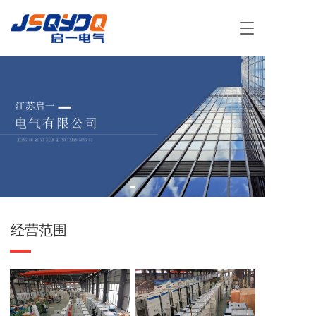
T
o
g
g
l
e
n
a
v
i
g
a
t
i
o
经营范围
n